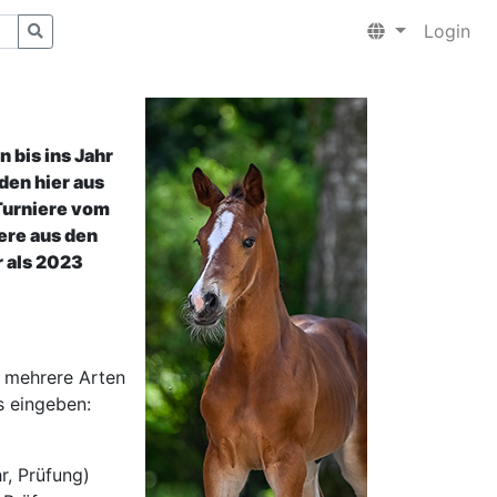
Login
 bis ins Jahr
den hier aus
Turniere vom
ere aus den
 als 2023
 mehrere Arten
s eingeben:
r, Prüfung)