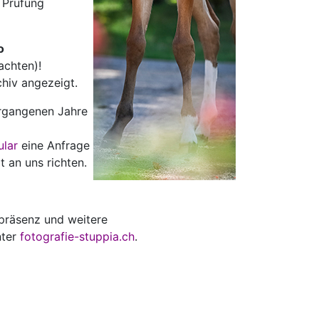
r Prüfung
o
achten)!
rchiv angezeigt.
ergangenen Jahre
ular
eine Anfrage
t an uns richten.
räsenz und weitere
nter
fotografie-stuppia.ch
.