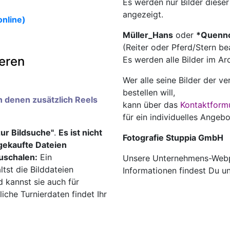
Es werden nur Bilder diese
angezeigt.
online)
Müller_Hans
oder
*Quenn
(Reiter oder Pferd/Stern be
ieren
Es werden alle Bilder im A
️
Wer alle seine Bilder der v
bestellen will,
an denen zusätzlich Reels
kann über das
Kontaktform
für ein individuelles Angebo
zur Bildsuche"
.
Es ist nicht
Fotografie Stuppia GmbH
ngekaufte Dateien
uschalen:
Ein
Unsere Unternehmens-Webp
ltst die Bilddateien
Informationen findest Du u
d kannst sie auch für
che Turnierdaten findet Ihr