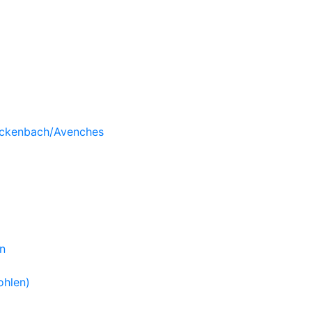
Rickenbach/Avenches
n
ohlen)