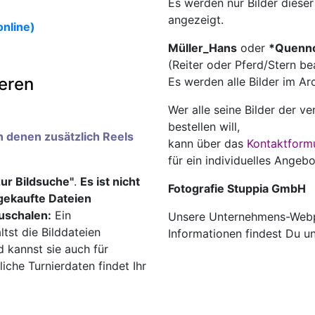
Es werden nur Bilder diese
angezeigt.
online)
Müller_Hans
oder
*Quenn
(Reiter oder Pferd/Stern be
ieren
Es werden alle Bilder im A
️
Wer alle seine Bilder der v
bestellen will,
an denen zusätzlich Reels
kann über das
Kontaktform
für ein individuelles Angebo
zur Bildsuche"
.
Es ist nicht
Fotografie Stuppia GmbH
ngekaufte Dateien
uschalen:
Ein
Unsere Unternehmens-Webp
ltst die Bilddateien
Informationen findest Du u
d kannst sie auch für
che Turnierdaten findet Ihr