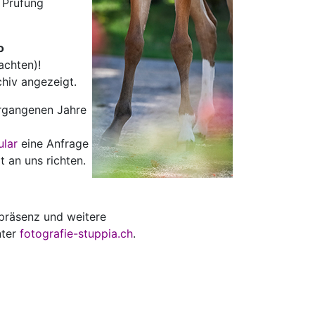
r Prüfung
o
achten)!
rchiv angezeigt.
ergangenen Jahre
ular
eine Anfrage
t an uns richten.
räsenz und weitere
nter
fotografie-stuppia.ch
.