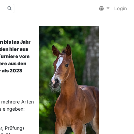
Login
 bis ins Jahr
den hier aus
Turniere vom
ere aus den
 als 2023
 mehrere Arten
s eingeben:
r, Prüfung)