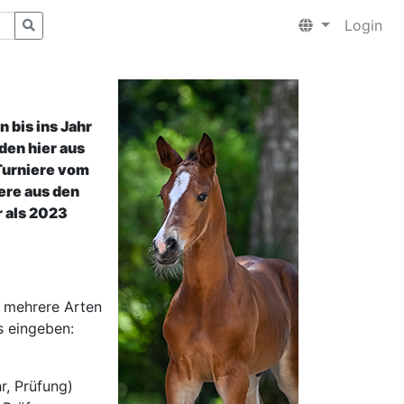
Login
 bis ins Jahr
den hier aus
Turniere vom
ere aus den
 als 2023
 mehrere Arten
s eingeben:
r, Prüfung)