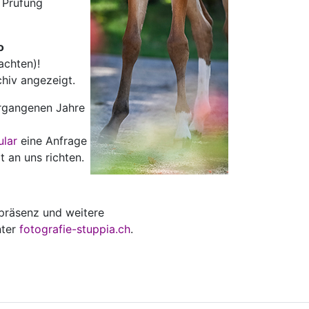
r Prüfung
o
achten)!
rchiv angezeigt.
ergangenen Jahre
ular
eine Anfrage
t an uns richten.
räsenz und weitere
nter
fotografie-stuppia.ch
.