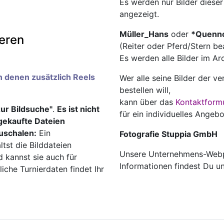
Es werden nur Bilder diese
angezeigt.
Müller_Hans
oder
*Quenn
ieren
(Reiter oder Pferd/Stern be
️
Es werden alle Bilder im A
an denen zusätzlich Reels
Wer alle seine Bilder der v
bestellen will,
kann über das
Kontaktform
zur Bildsuche"
.
Es ist nicht
für ein individuelles Angebo
ngekaufte Dateien
uschalen:
Ein
Fotografie Stuppia GmbH
ltst die Bilddateien
Unsere Unternehmens-Webp
d kannst sie auch für
Informationen findest Du u
che Turnierdaten findet Ihr