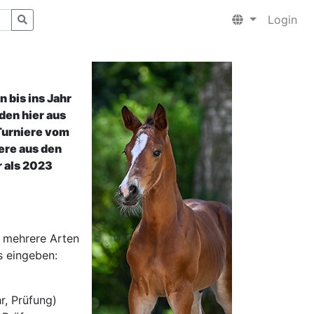
Login
 bis ins Jahr
den hier aus
Turniere vom
ere aus den
 als 2023
 mehrere Arten
s eingeben:
r, Prüfung)