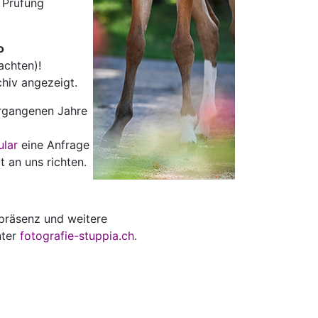
r Prüfung
o
achten)!
rchiv angezeigt.
ergangenen Jahre
ular
eine Anfrage
t an uns richten.
räsenz und weitere
nter
fotografie-stuppia.ch
.