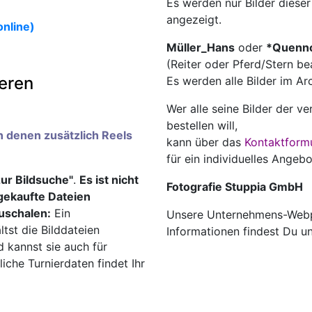
Es werden nur Bilder diese
angezeigt.
online)
Müller_Hans
oder
*Quenn
(Reiter oder Pferd/Stern be
ieren
Es werden alle Bilder im A
️
Wer alle seine Bilder der v
bestellen will,
an denen zusätzlich Reels
kann über das
Kontaktform
für ein individuelles Angebo
zur Bildsuche"
.
Es ist nicht
Fotografie Stuppia GmbH
ngekaufte Dateien
uschalen:
Ein
Unsere Unternehmens-Webp
ltst die Bilddateien
Informationen findest Du u
d kannst sie auch für
che Turnierdaten findet Ihr