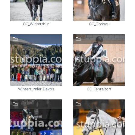
CC_Winterthur
CC_Gossau
Winterturnier Davos
CC Fehraltorf