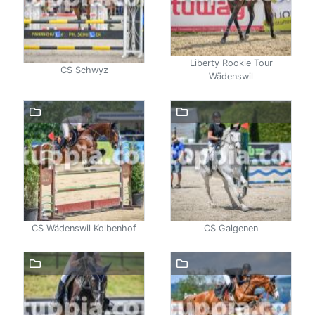
Liberty Rookie Tour
CS Schwyz
Wädenswil
CS Wädenswil Kolbenhof
CS Galgenen